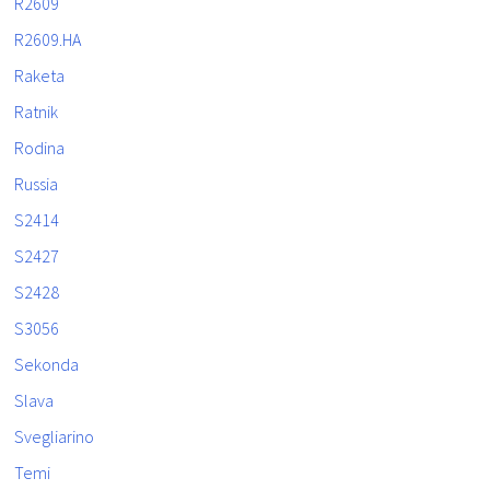
R2609
R2609.HA
Raketa
Ratnik
Rodina
Russia
S2414
S2427
S2428
S3056
Sekonda
Slava
Svegliarino
Temi