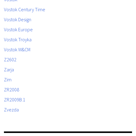
Vostok Century Time
Vostok Design
Vostok Europe
Vostok Troyka
Vostok W&CM
Z2602
Zarja
Zim
ZR2008
ZR2009B.1
Zvezda