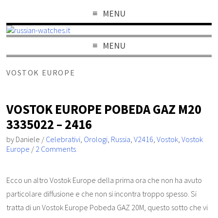
MENU
MENU
VOSTOK EUROPE
VOSTOK EUROPE POBEDA GAZ M20
3335022 – 2416
by
Daniele
/
Celebrativi
,
Orologi
,
Russia
,
V2416
,
Vostok
,
Vostok
Europe
/
2 Comments
Ecco un altro Vostok Europe della prima ora che non ha avuto
particolare diffusione e che non si incontra troppo spesso. Si
tratta di un Vostok Europe Pobeda GAZ 20M, questo sotto che vi