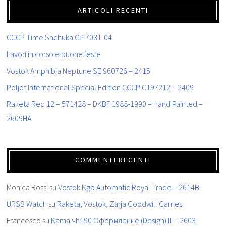
ARTICOLI RECENTI
CCCP Time Shchuka CP 7031-04
Lavori in corso e buone feste
Vostok Amphibia Neptune SE 960726 – 2415
Poljot International Special Edition CCCP C197212 – 2409
Raketa Red 12 – 571428 – DKBF 1988-1990 – Hand Painted –
2609HA
COMMENTI RECENTI
Monica Rossi
su
Vostok Kgb Automatic Royal Trade – 2614B
URSS Watch
su
Raketa, Vostok, Zarja Goodwill Games
Francesco
su
Kama чh190 Oформление (Design) III – 2603