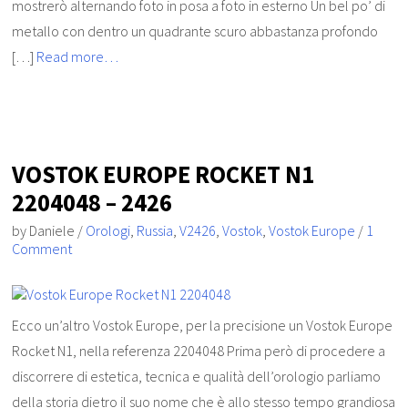
mostrerò alternando foto in posa a foto in esterno Un bel po’ di
metallo con dentro un quadrante scuro abbastanza profondo
[…]
Read more…
VOSTOK EUROPE ROCKET N1
2204048 – 2426
by
Daniele
/
Orologi
,
Russia
,
V2426
,
Vostok
,
Vostok Europe
/
1
Comment
Ecco un’altro Vostok Europe, per la precisione un Vostok Europe
Rocket N1, nella referenza 2204048 Prima però di procedere a
discorrere di estetica, tecnica e qualità dell’orologio parliamo
della storia dietro il suo nome che è allo stesso tempo grandiosa