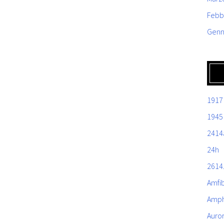
Febb
Genn
1917
1945
2414
24h
2614
Amfi
Amph
Auro