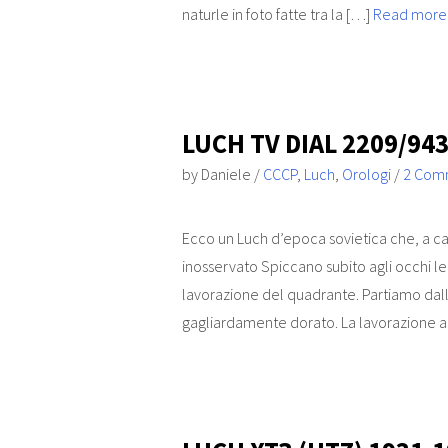
naturle in foto fatte tra la […]
Read mor
LUCH TV DIAL 2209/94
by
Daniele
/
CCCP
,
Luch
,
Orologi
/
2 Com
Ecco un Luch d’epoca sovietica che, a cau
inosservato Spiccano subito agli occhi le
lavorazione del quadrante. Partiamo dalla
gagliardamente dorato. La lavorazione a 