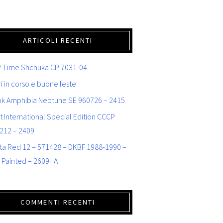
ARTICOLI RECENTI
 Time Shchuka CP 7031-04
i in corso e buone feste
ok Amphibia Neptune SE 960726 – 2415
t International Special Edition CCCP
212 – 2409
ta Red 12 – 571428 – DKBF 1988-1990 –
 Painted – 2609HA
COMMENTI RECENTI