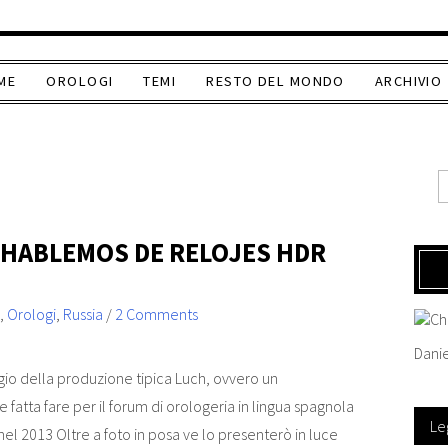
ME
OROLOGI
TEMI
RESTO DEL MONDO
ARCHIVIO
HABLEMOS DE RELOJES HDR
,
Orologi
,
Russia
/
2 Comments
Danie
gio della produzione tipica Luch, ovvero un
fatta fare per il forum di orologeria in lingua spagnola
Le
el 2013 Oltre a foto in posa ve lo presenterò in luce