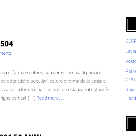
e…
CCCP
3504
Lavor
ments
Vost
Poljo
sa di forma e colore, non corre il rischio di passare
C197
 caratteristiche peculiari: colore e forma della cassa e
 cassa: la forma è particolare, di sostanza e il colore è
Rake
righe verticali […]
Read more…
Hand