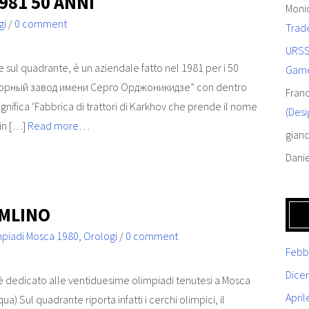
981 50 ANNI
Moni
gi
/
0 comment
Trad
URSS
ge sul quadrante, è un aziendale fatto nel 1981 per i 50
Gam
кторный завод имени Серго Орджоникидзе” con dentro
Fran
gnifica ‘Fabbrica di trattori di Karkhov che prende il nome
(Desi
 in […]
Read more…
gianc
Dani
EMLINO
mpiadi Mosca 1980
,
Orologi
/
0 comment
Febb
Dice
 è dedicato alle ventiduesime olimpiadi tenutesi a Mosca
April
qua) Sul quadrante riporta infatti i cerchi olimpici, il