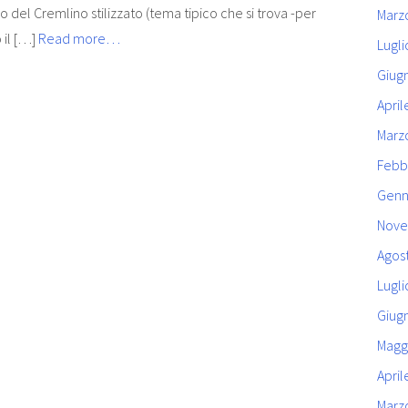
lo del Cremlino stilizzato (tema tipico che si trova -per
Marz
 il […]
Read more…
Lugli
Giug
April
Marz
Febb
Genn
Nove
Agos
Lugli
Giug
Magg
April
Marz