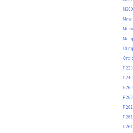
M360
Masa
Medic
Moln
Olim
Orol
P220
P240
P260
P260
P261
P261
P261