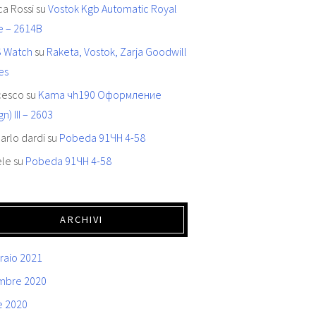
ca Rossi
su
Vostok Kgb Automatic Royal
e – 2614B
 Watch
su
Raketa, Vostok, Zarja Goodwill
es
cesco
su
Kama чh190 Oформление
gn) III – 2603
arlo dardi
su
Pobeda 91ЧН 4-58
ele
su
Pobeda 91ЧН 4-58
ARCHIVI
raio 2021
mbre 2020
e 2020