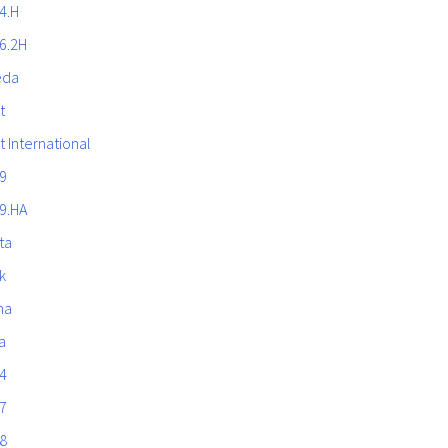
4.H
6.2H
eda
t
t International
9
9.HA
ta
k
na
a
4
7
8