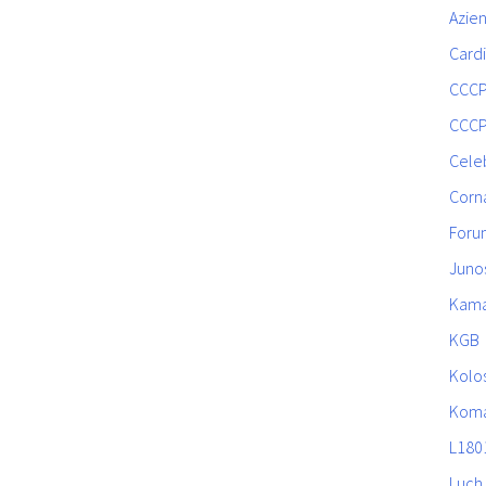
Azien
Cardi
CCC
CCC
Celeb
Corn
Foru
Juno
Kam
KGB
Kolo
Koma
L180
Luch