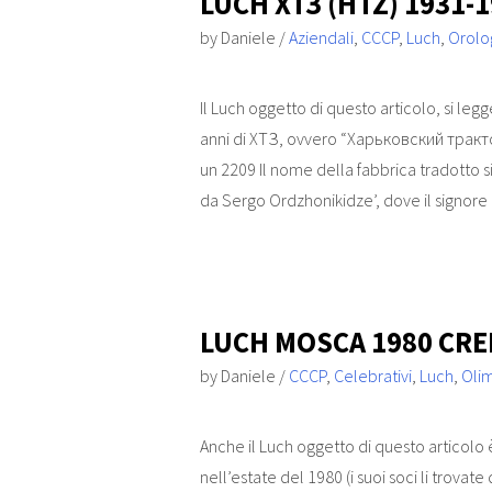
LUCH ХТЗ (HTZ) 1931-1
by
Daniele
/
Aziendali
,
CCCP
,
Luch
,
Orolo
Il Luch oggetto di questo articolo, si leg
anni di ХТЗ, ovvero “Харьковский тра
un 2209 Il nome della fabbrica tradotto si
da Sergo Ordzhonikidze’, dove il signore
LUCH MOSCA 1980 CR
by
Daniele
/
CCCP
,
Celebrativi
,
Luch
,
Oli
Anche il Luch oggetto di questo articolo
nell’estate del 1980 (i suoi soci li trovate 