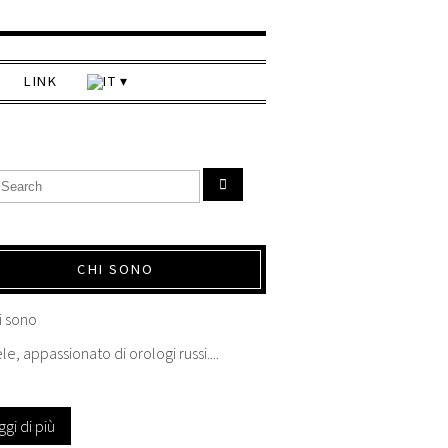
LINK
CHI SONO
le, appassionato di orologi russi....
ggi di più