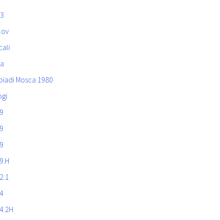
3
lov
ali
ja
piadi Mosca 1980
ogi
9
9
9
9.H
2.1
4
4.2H