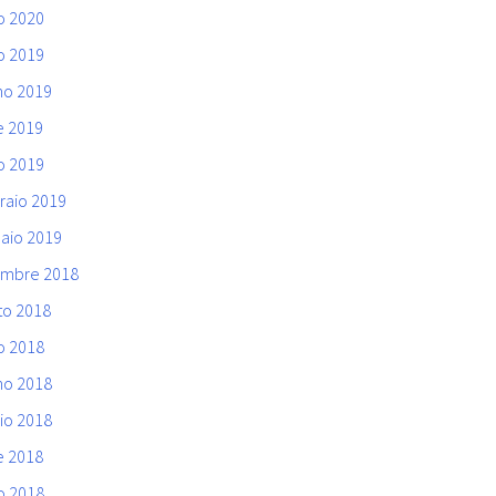
o 2020
o 2019
no 2019
e 2019
o 2019
raio 2019
aio 2019
mbre 2018
to 2018
o 2018
no 2018
io 2018
e 2018
o 2018