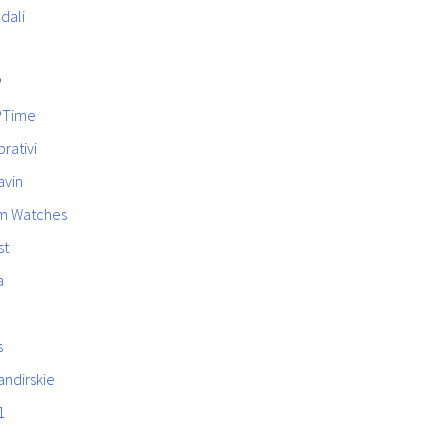
dali
P
PTime
rativi
avin
m Watches
st
a
s
ndirskie
1