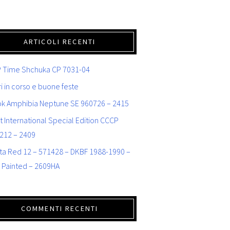
ARTICOLI RECENTI
 Time Shchuka CP 7031-04
i in corso e buone feste
ok Amphibia Neptune SE 960726 – 2415
t International Special Edition CCCP
212 – 2409
ta Red 12 – 571428 – DKBF 1988-1990 –
 Painted – 2609HA
COMMENTI RECENTI