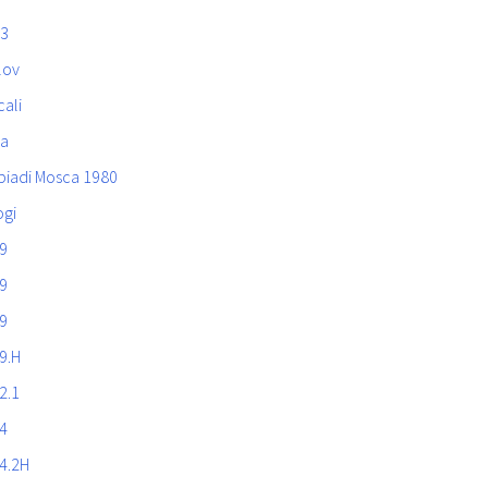
3
lov
ali
ja
piadi Mosca 1980
ogi
9
9
9
9.H
2.1
4
4.2H