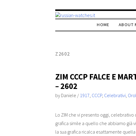
HOME
ABOUT 
Z2602
ZIM CCCP FALCE E MAR
– 2602
by
Daniele
/
1917
,
CCCP
,
Celebrativi
,
Oro
Lo ZIM che vi presento oggi, celebrativo d
grafica simile a quello che abbiamo già vi
la sua grafica ricalca esattamente quella