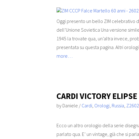
Oggi presento un bello ZIM celebrativo de
dell’Unione Sovietica Una versione simi
1945 la trovate qua, un’altra invece, prob
presentata su questa pagina. Altri orolog
more…
CARDI VICTORY ELIPSE 
by
Daniele
/
Cardi
,
Orologi
,
Russia
,
Z2602
Ecco un altro orologio della serie disegn
parlato qua. E’ un vintage, già che si parl