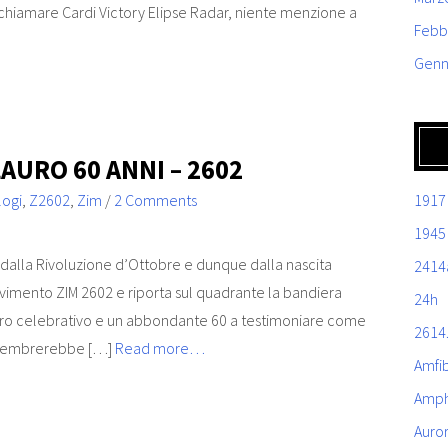
e chiamare Cardi Victory Elipse Radar, niente menzione a
Febb
Genn
LAURO 60 ANNI – 2602
logi
,
Z2602
,
Zim
/
2 Comments
1917
1945
i dalla Rivoluzione d’Ottobre e dunque dalla nascita
2414
vimento ZIM 2602 e riporta sul quadrante la bandiera
24h
lauro celebrativo e un abbondante 60 a testimoniare come
2614
se sembrerebbe […]
Read more…
Amfi
Amph
Auro