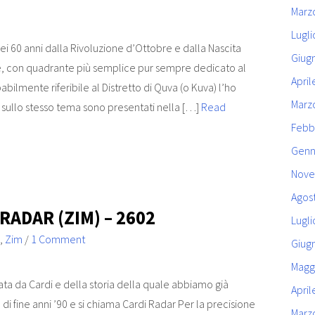
Marz
Lugli
i 60 anni dalla Rivoluzione d’Ottobre e dalla Nascita
Giug
le, con quadrante più semplice pur sempre dedicato al
April
abilmente riferibile al Distretto di Quva (o Kuva) l’ho
Marz
i sullo stesso tema sono presentati nella […]
Read
Febb
Genn
Nove
Agos
RADAR (ZIM) – 2602
Lugli
,
Zim
/
1 Comment
Giug
Magg
ata da Cardi e della storia della quale abbiamo già
April
a di fine anni ’90 e si chiama Cardi Radar Per la precisione
Marz