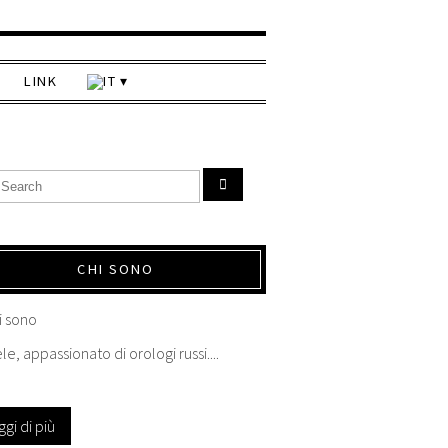
LINK
CHI SONO
le, appassionato di orologi russi....
ggi di più