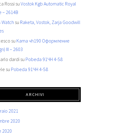
ca Rossi
su
Vostok Kgb Automatic Royal
e – 2614B
 Watch
su
Raketa, Vostok, Zarja Goodwill
es
cesco
su
Kama чh190 Oформление
gn) III – 2603
arlo dardi
su
Pobeda 91ЧН 4-58
ele
su
Pobeda 91ЧН 4-58
ARCHIVI
raio 2021
mbre 2020
e 2020