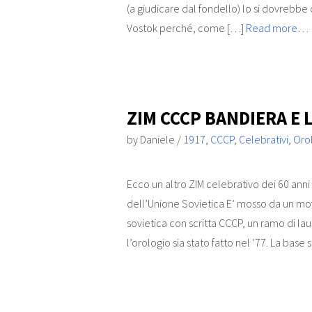
(a giudicare dal fondello) lo si dovrebb
Vostok perché, come […]
Read more…
ZIM CCCP BANDIERA E 
by
Daniele
/
1917
,
CCCP
,
Celebrativi
,
Oro
Ecco un altro ZIM celebrativo dei 60 ann
dell’Unione Sovietica E’ mosso da un mo
sovietica con scritta CCCP, un ramo di 
l’orologio sia stato fatto nel ‘77. La ba