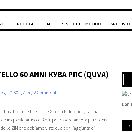
ME
OROLOGI
TEMI
RESTO DEL MONDO
ARCHIVIO
TELLO 60 ANNI КУВА РПС (QUVA)
logi
,
Z2602
,
Zim
/
2 Comments
Danie
ella vittoria nella Grande Guerra Patriottica, ha una
sto in questo articolo. Anzi, per essere ancora più precisi
Le
 dello ZIM che abbiamo visto qua con l’aggiunta di