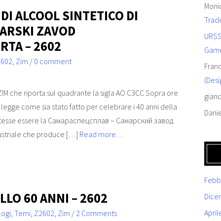
Moni
 DI ALCOOL SINTETICO DI
Trad
MARSKI ZAVOD
URSS
RTA – 2602
Gam
2602
,
Zim
/
0 comment
Fran
(Desi
ZIM che riporta sul quadrante la sigla AO C3CC Sopra ore
gianc
i legge come sia stato fatto per celebrare i 40 anni della
Dani
potesse essere la Самараспецсплав – Самарский завод
striale che produce […]
Read more…
Febb
LLO 60 ANNI – 2602
Dice
April
logi
,
Temi
,
Z2602
,
Zim
/
2 Comments