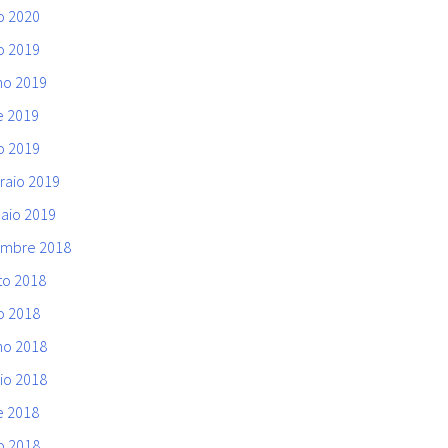
o 2020
o 2019
no 2019
e 2019
o 2019
raio 2019
aio 2019
mbre 2018
to 2018
o 2018
no 2018
io 2018
e 2018
o 2018