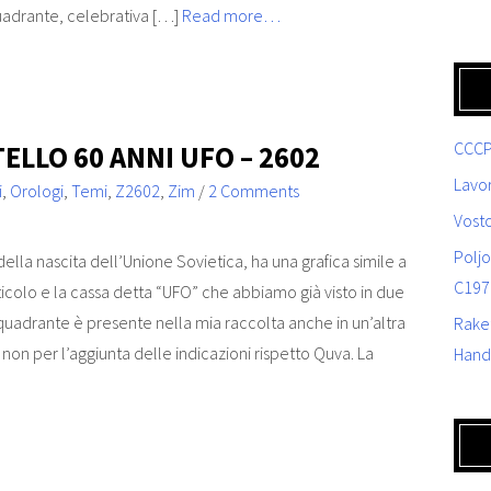
quadrante, celebrativa […]
Read more…
CCCP
TELLO 60 ANNI UFO – 2602
Lavor
i
,
Orologi
,
Temi
,
Z2602
,
Zim
/
2 Comments
Vost
Poljo
ella nascita dell’Unione Sovietica, ha una grafica simile a
C197
icolo e la cassa detta “UFO” che abbiamo già visto in due
 quadrante è presente nella mia raccolta anche in un’altra
Rake
non per l’aggiunta delle indicazioni rispetto Quva. La
Hand