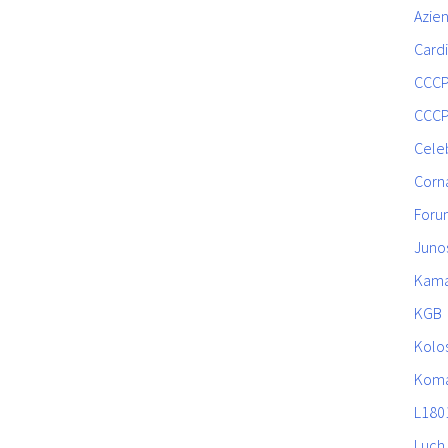
Azien
Cardi
CCC
CCC
Celeb
Corn
Foru
Juno
Kam
KGB
Kolo
Koma
L180
Luch