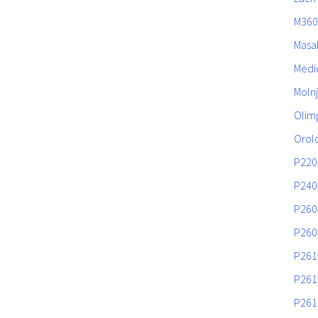
M360
Masa
Medic
Moln
Olim
Orol
P220
P240
P260
P260
P261
P261
P261