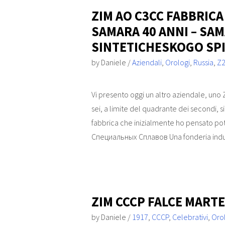
ZIM AO C3CC FABBRICA
SAMARA 40 ANNI – SA
SINTETICHESKOGO SPI
by
Daniele
/
Aziendali
,
Orologi
,
Russia
,
Z
Vi presento oggi un altro aziendale, uno 
sei, a limite del quadrante dei secondi, s
fabbrica che inizialmente ho pensato 
Специальных Сплавов Una fonderia indu
ZIM CCCP FALCE MARTE
by
Daniele
/
1917
,
CCCP
,
Celebrativi
,
Oro