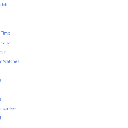
dali
P
PTime
rativi
avin
m Watches
st
a
s
ndirskie
1