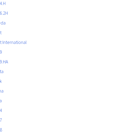
4.H
6.2H
eda
t
t International
9
9.HA
ta
k
na
a
4
7
8