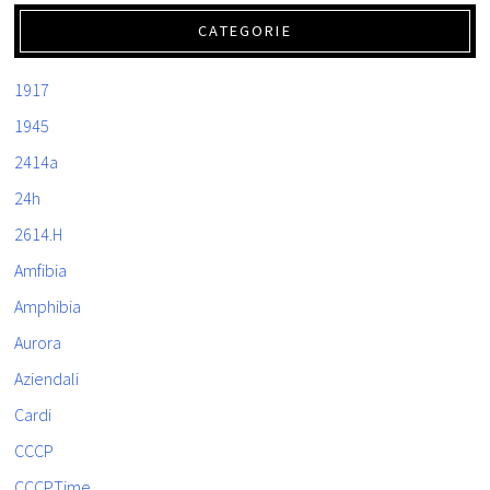
CATEGORIE
1917
1945
2414a
24h
2614.H
Amfibia
Amphibia
Aurora
Aziendali
Cardi
CCCP
CCCPTime