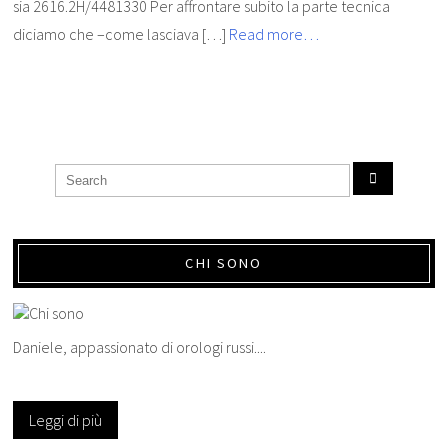
sia 2616.2H/4481330 Per affrontare subito la parte tecnica
diciamo che –come lasciava […]
Read more…
CHI SONO
Daniele, appassionato di orologi russi....
Leggi di più