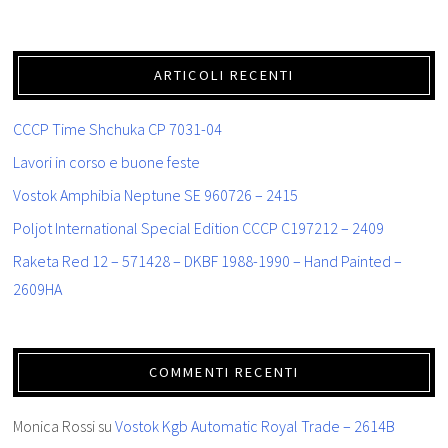
ARTICOLI RECENTI
CCCP Time Shchuka CP 7031-04
Lavori in corso e buone feste
Vostok Amphibia Neptune SE 960726 – 2415
Poljot International Special Edition CCCP C197212 – 2409
Raketa Red 12 – 571428 – DKBF 1988-1990 – Hand Painted –
2609HA
COMMENTI RECENTI
Monica Rossi
su
Vostok Kgb Automatic Royal Trade – 2614B