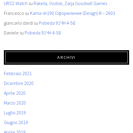
URSS Watch
su
Raketa, Vostok, Zarja Goodwill Games
Francesco
su
Kama чh190 Oформление (Design) III – 2603
giancarlo dardi
su
Pobeda 91ЧН 4-58
Daniele
su
Pobeda 91ЧН 4-58
ARCHIVI
Febbraio 2021
Dicembre 2020
Aprile 2020
Marzo 2020
Luglio 2019
Giugno 2019
Aprile 2019