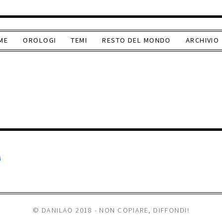
ME
OROLOGI
TEMI
RESTO DEL MONDO
ARCHIVIO
A
© DANILAO 2018 - NON COPIARE, DIFFONDI!