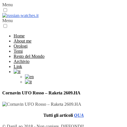
Menu
Menu
Home
About me
Orologi
Temi
Resto del Mondo
Archivio
Link
Cornavin UFO Rosso – Raketa 2609.HA
Tutti gli articoli
QUA
© DaniLao 2018 - Non copiare, DIFFONDI!