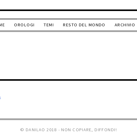
ME
OROLOGI
TEMI
RESTO DEL MONDO
ARCHIVIO
A
© DANILAO 2018 - NON COPIARE, DIFFONDI!