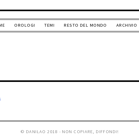
ME
OROLOGI
TEMI
RESTO DEL MONDO
ARCHIVIO
9
A
© DANILAO 2018 - NON COPIARE, DIFFONDI!