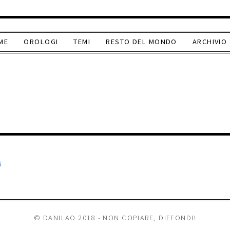
ME
OROLOGI
TEMI
RESTO DEL MONDO
ARCHIVIO
A
© DANILAO 2018 - NON COPIARE, DIFFONDI!