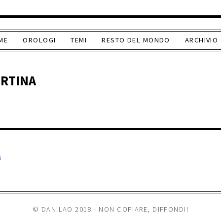
ME
OROLOGI
TEMI
RESTO DEL MONDO
ARCHIVIO
ERTINA
A
© DANILAO 2018 - NON COPIARE, DIFFONDI!