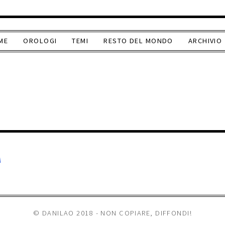
ME
OROLOGI
TEMI
RESTO DEL MONDO
ARCHIVIO
A
© DANILAO 2018 - NON COPIARE, DIFFONDI!