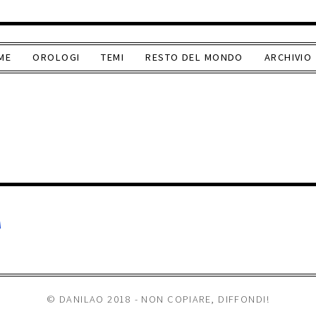
ME
OROLOGI
TEMI
RESTO DEL MONDO
ARCHIVIO
A
© DANILAO 2018 - NON COPIARE, DIFFONDI!