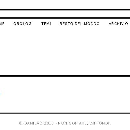
ME
OROLOGI
TEMI
RESTO DEL MONDO
ARCHIVIO
A
© DANILAO 2018 - NON COPIARE, DIFFONDI!