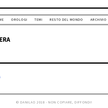
ME
OROLOGI
TEMI
RESTO DEL MONDO
ARCHIVIO
ERA
A
© DANILAO 2018 - NON COPIARE, DIFFONDI!